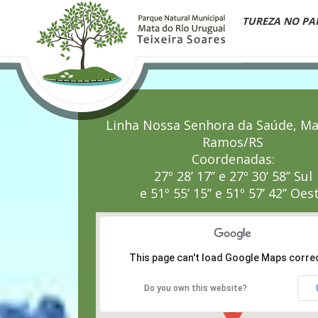
QUEM SOMOS
PLANO DE MANEJO
NATUREZA NO PA
Linha Nossa Senhora da Saúde, Ma
Ramos/RS
Coordenadas:
27º 28’ 17’’ e 27º 30’ 58’’ Sul
e 51º 55’ 15’’ e 51º 57’ 42’’ Oes
This page can't load Google Maps correc
Do you own this website?