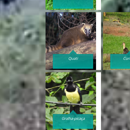
Quati
Cur
Gralha-picaça