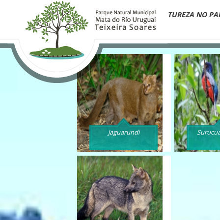
QUEM SOMOS
PLANO DE MANEJO
NATUREZA NO PA
Jaguarundi
Surucuá