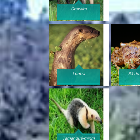
Graxaim
Lontra
Rã-do-
Tamanduá-mirim